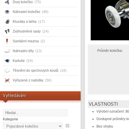
Dvoj kolečko
(75)
Náhradní kolečko
(46)
Kluzáky a tahla
(17)
Zvýhodněné sady
(14)
Sanitární maziva
(2)
Průměr kolečka:
Náhradní díly
(13)
Kartuše
(24)
Těsnění do sprchových koutů
(16)
Vyřazené z nabídky
(56)
Vyhledávání
VLASTNOSTI
Výrobní označení: B
Dostupné průměry k
Kategorie
Bez ohybu