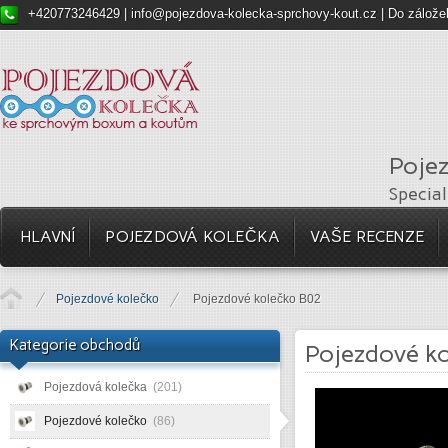
+420773246429 |
info@pojezdova-kolecka-sprchovy-kout.cz
|
Do zálože
Pojez
Specia
HLAVNÍ
POJEZDOVÁ KOLEČKA
VAŠE RECENZE
Pojezdové kolečko
Pojezdové kolečko B02
Kategorie obchodů
Pojezdové k
Pojezdová kolečka
(201)
Pojezdové kolečko
(86)