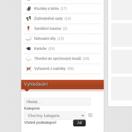
Kluzáky a tahla
(17)
Zvýhodněné sady
(14)
Sanitární maziva
(2)
Náhradní díly
(13)
Kartuše
(24)
Těsnění do sprchových koutů
(16)
Vyřazené z nabídky
(56)
Vyhledávání
Kategorie
Včetně podkategorií