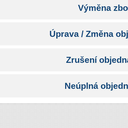
Výměna zbo
Úprava / Změna ob
Zrušení objed
Neúplná objed