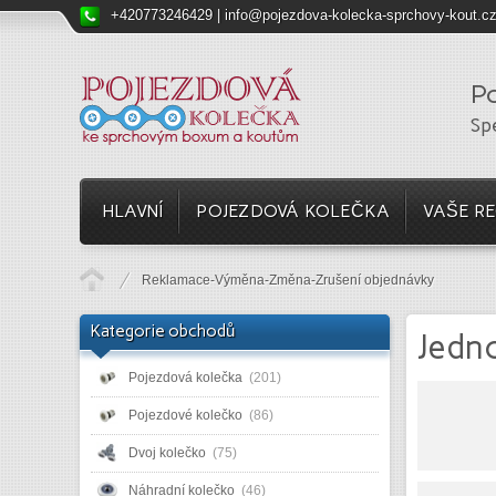
+420773246429 |
info@pojezdova-kolecka-sprchovy-kout.c
Po
Sp
HLAVNÍ
POJEZDOVÁ KOLEČKA
VAŠE R
Reklamace-Výměna-Změna-Zrušení objednávky
Kategorie obchodů
Jedn
Pojezdová kolečka
(201)
Pojezdové kolečko
(86)
Dvoj kolečko
(75)
Náhradní kolečko
(46)