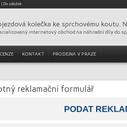
z
|
Do záložek
jezdová kolečka ke sprchovému koutu. Ná
ecializovaný internetový obchod na náhradní díly do s
ECENZE
KONTAKT
PRODEJNA V PRAZE
otný reklamační formulář
PODAT REKLA