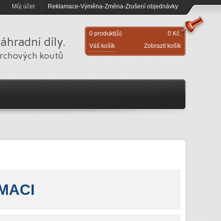
Můj účet
Reklamace-Výměna-Změna-Zrušení objednávky
0 produkt(ů)
0 Kč.
hradní díly.
Váš košík
Zobrazit košík
prchových koutů
MACI