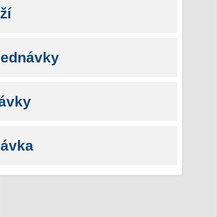
ží
jednávky
návky
návka